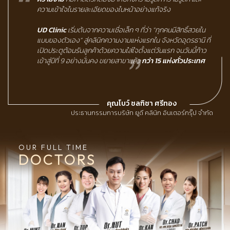
ความเข้าใจในรายละเอียดของใบหน้าอย่างแท้จริง
UD Clinic
เริ่มต้นจากความเชื่อเล็ก ๆ ที่ว่า “ทุกคนมีสิทธิ์สวยใน
แบบของตัวเอง” สู่คลินิกความงามแห่งแรกใน จังหวัดอุดรธานี ที่
เปิดประตูต้อนรับลูกค้าด้วยความใส่ใจตั้งแต่วันแรก จนวันนี้ก้าว
เข้าสู่ปีที่ 9 อย่างมั่นคง ขยายสาขาแล้ว
กว่า 15 แห่งทั่วประเทศ
คุณโบว์ ชลฑิชา ศรีทอง
ประธานกรรมการบริษัท ยูดี คลินิก อินเตอร์กรุ๊ป จำกัด
OUR FULL TIME
DOCTORS