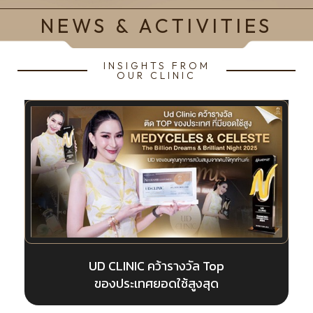
NEWS & ACTIVITIES
INSIGHTS FROM
OUR CLINIC
LINIC คว้ารางวัล Top
UD CLINIC ค
ประเทศยอดใช้สูงสุด
ของประเทศย