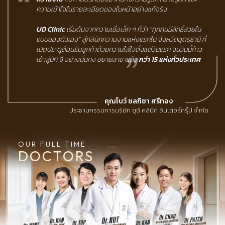
ความเข้าใจในรายละเอียดของใบหน้าอย่างแท้จริง
UD Clinic
เริ่มต้นจากความเชื่อเล็ก ๆ ที่ว่า “ทุกคนมีสิทธิ์สวยใน
แบบของตัวเอง” สู่คลินิกความงามแห่งแรกใน จังหวัดอุดรธานี ที่
เปิดประตูต้อนรับลูกค้าด้วยความใส่ใจตั้งแต่วันแรก จนวันนี้ก้าว
เข้าสู่ปีที่ 9 อย่างมั่นคง ขยายสาขาแล้ว
กว่า 15 แห่งทั่วประเทศ
คุณโบว์ ชลฑิชา ศรีทอง
ประธานกรรมการบริษัท ยูดี คลินิก อินเตอร์กรุ๊ป จำกัด
OUR FULL TIME
DOCTORS