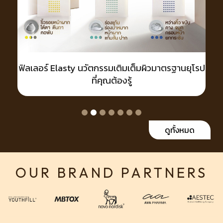
y นวัตกรรมเติมเต็มผิวมาตรฐานยุโรป
ฟิลเลอร์ 1 C
ที่คุณต้องรู้
และเทียบก
ดูทั้งหมด
OUR BRAND PARTNERS